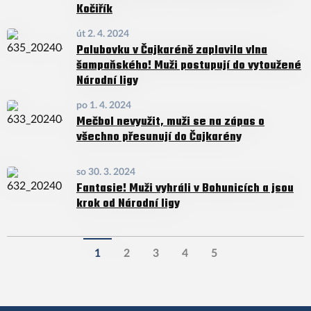
Kočiřík
út 2. 4. 2024
Palubovku v Čajkaréně zaplavila vlna
šampaňského! Muži postupují do vytoužené
Národní ligy
po 1. 4. 2024
Mečbol nevyužit, muži se na zápas o
všechno přesunují do Čajkarény
so 30. 3. 2024
Fantasie! Muži vyhráli v Bohunicích a jsou
krok od Národní ligy
1
2
3
4
5