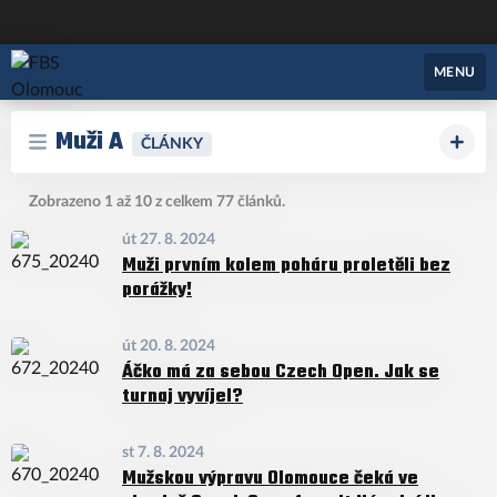
FBS Olomouc
MENU
Muži A
ČLÁNKY
Zobrazeno 1 až 10 z celkem 77 článků.
út 27. 8. 2024
Muži prvním kolem poháru proletěli bez
porážky!
út 20. 8. 2024
Áčko má za sebou Czech Open. Jak se
turnaj vyvíjel?
st 7. 8. 2024
Mužskou výpravu Olomouce čeká ve