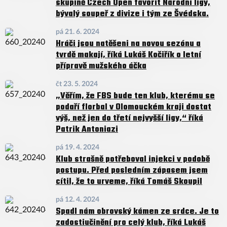
skupině Czech Open favorit Národní ligy,
bývalý soupeř z divize i tým ze Švédska.
pá 21. 6. 2024
Hráči jsou natěšeni na novou sezónu a
tvrdě makají, říká Lukáš Kočiřík o letní
přípravě mužského áčka
čt 23. 5. 2024
„Věřím, že FBS bude ten klub, kterému se
podaří florbal v Olomouckém kraji dostat
výš, než jen do třetí nejvyšší ligy,“ říká
Patrik Antoniazi
pá 19. 4. 2024
Klub strašně potřeboval injekci v podobě
postupu. Před posledním zápasem jsem
cítil, že to urveme, říká Tomáš Skoupil
pá 12. 4. 2024
Spadl nám obrovský kámen ze srdce. Je to
zadostiučinění pro celý klub, říká Lukáš