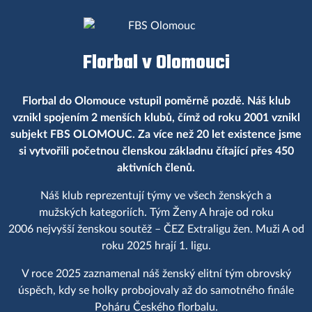
Florbal v Olomouci
Florbal do Olomouce vstupil poměrně pozdě. Náš klub
vznikl spojením 2 menších klubů, čímž od roku 2001 vznikl
subjekt FBS OLOMOUC. Za více než 20 let existence jsme
si vytvořili početnou členskou základnu čítající přes 450
aktivních členů.
Náš klub reprezentují týmy ve všech ženských a
mužských kategoriích. Tým Ženy A hraje od roku
2006 nejvyšší ženskou soutěž – ČEZ Extraligu žen. Muži A od
roku 2025 hrají 1. ligu.
V roce 2025 zaznamenal náš ženský elitní tým obrovský
úspěch, kdy se holky probojovaly až do samotného finále
Poháru Českého florbalu.