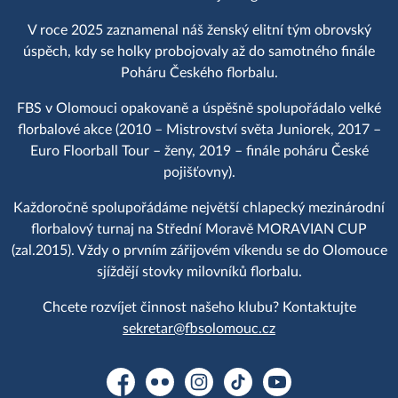
V roce 2025 zaznamenal náš ženský elitní tým obrovský
úspěch, kdy se holky probojovaly až do samotného finále
Poháru Českého florbalu.
FBS v Olomouci opakovaně a úspěšně spolupořádalo velké
florbalové akce (2010 – Mistrovství světa Juniorek, 2017 –
Euro Floorball Tour – ženy, 2019 – finále poháru České
pojišťovny).
Každoročně spolupořádáme největší chlapecký mezinárodní
florbalový turnaj na Střední Moravě MORAVIAN CUP
(zal.2015). Vždy o prvním zářijovém víkendu se do Olomouce
sjíždějí stovky milovníků florbalu.
Chcete rozvíjet činnost našeho klubu? Kontaktujte
sekretar@fbsolomouc.cz
Facebook
Flickr
Instagram
TikTok
YouTube