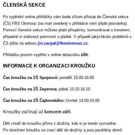
ČLENSKÁ SEKCE
Po vyplnění online přihlášky vám bude zřízen přístup do Členské sekce 
(ČS) FBS Olomouc (na mail uvedený v přihlášce vám přijde pozvánka). 
Pomocí členské sekce můžete platit příspěvky, komunikovat s trenérem, 
případně si stáhnout potvrzení o platbě. V případě jakýchkoliv problémů s 
ČS pište na adresu 
jiri.zacpal@fbsolomouc.cz
.
zde
Přihlášku prosím vyplňte v online dotazníku 
. 
INFORMACE K ORGANIZACI KROUŽKU 
Čas kroužku na ZŠ Spojenců: 
pondělí 15:00-16:00
Čas kroužku na ZŠ Zeyerova: 
pátek 15:15-16:15
Čas kroužku na ZŠ Čajkovského: 
čtvrtek 14:00-
15:00
Kroužky začínají až
koncem září.
Děti chodí do kroužku přímo z družiny, kde si je trenér vyzvedne.
Po skončení kroužku se vrací děti do družiny a jsou pouštěny domů 