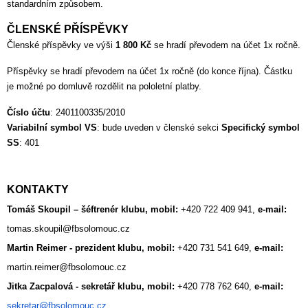
standardním způsobem.
ČLENSKÉ PŘÍSPĚVKY
Členské příspěvky ve výši 
1 800 Kč 
se hradí převodem na účet 1x ročně
.
Příspěvky se hradí převodem na účet 1x ročně (do konce října). Částku 
je možné po domluvě rozdělit na pololetní platby.
Číslo účtu
: 2401100335/2010
Variabilní symbol VS
: bude uveden v členské sekci 
Specifický symbol 
SS
: 401
KONTAKTY
Tomáš Skoupil – šéftrenér klubu, mobil: 
+420 722 409 941, 
e-mail: 
tomas.skoupil@fbsolomouc.cz
Martin Reimer - prezident klubu, mobil: 
+420 731 541 649, 
e-mail: 
martin.reimer@fbsolomouc.cz
Jitka Zacpalová - sekretář klubu, mobil: 
+420 778 762 640, 
e-mail: 
sekretar@fbsolomouc.cz