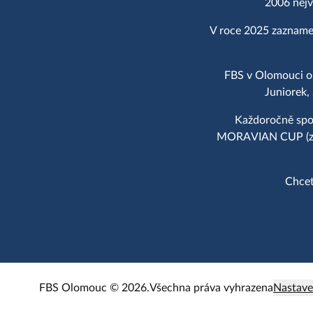
2006 nejv
V roce 2025 zaznamen
FBS v Olomouci op
Juniorek,
Každoročně spol
MORAVIAN CUP (zal.
Chcet
FBS Olomouc © 2026.
Všechna práva vyhrazena
Nastave