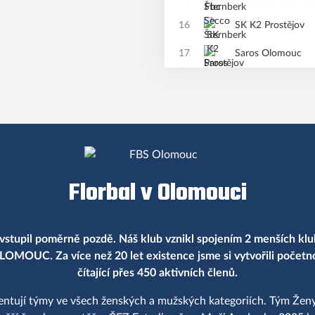
16
SK K2 Prostějov
17
Saros Olomouc
Florbal v Olomouci
vstupil poměrně pozdě. Náš klub vznikl spojením 2 menších klu
LOMOUC. Za více než 20 let existence jsme si vytvořili počet
čítající přes 450 aktivních členů.
entují týmy ve všech ženských a mužských kategoriích. Tým Ženy