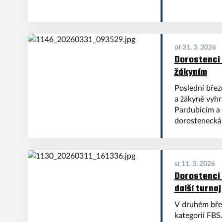
út 31. 3. 2026
Dorostenci 
žákyním
Poslední břez
a žákyně vyhr
Pardubicím a v
dorostenecká 
st 11. 3. 2026
Dorostenci 
další turnaj
V druhém bře
kategorií FBS