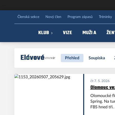
FBS Olomouc
Členská sekce
Nový člen
Program zápasů
Tréninky
KLUB
VIZE
MUŽI A
ŽEN
Elévové
Přehled
Soupiska
čt 7. 5. 2026
Olomouc vez
Olomoucké flo
Spring. Na tu
FBS hned tři. 