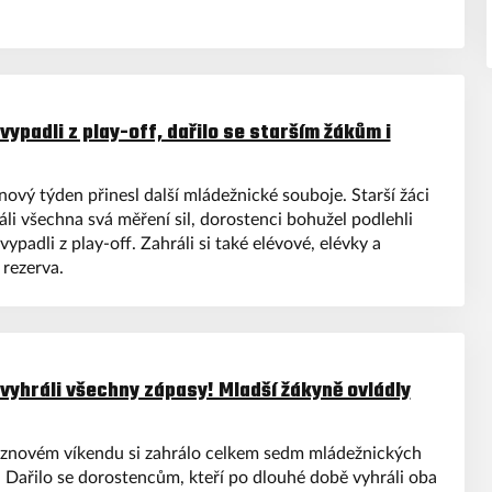
vypadli z play-off, dařilo se starším žákům i
nový týden přinesl další mládežnické souboje. Starší žáci
áli všechna svá měření sil, dorostenci bohužel podlehli
ypadli z play-off. Zahráli si také elévové, elévky a
rezerva.
vyhráli všechny zápasy! Mladší žákyně ovládly
znovém víkendu si zahrálo celkem sedm mládežnických
. Dařilo se dorostencům, kteří po dlouhé době vyhráli oba