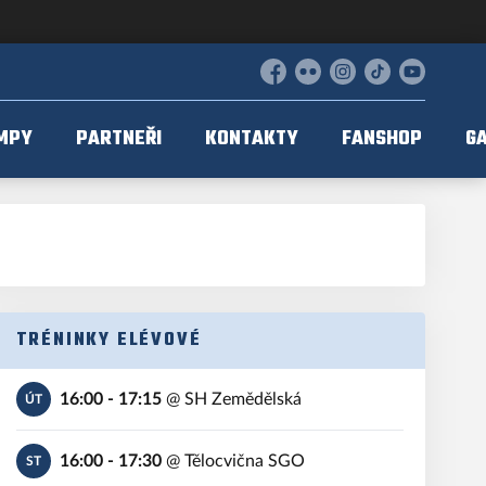
Facebook
Flickr
Instagram
TikTok
YouTube
MPY
PARTNEŘI
KONTAKTY
FANSHOP
GA
TRÉNINKY ELÉVOVÉ
16:00 - 17:15
@
SH Zemědělská
ÚT
16:00 - 17:30
@
Tělocvična SGO
ST