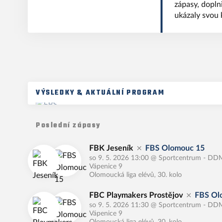
zápasy, dopln
ukázaly svou k
VÝSLEDKY & AKTUÁLNÍ PROGRAM
Poslední zápasy
FBK Jeseník
FBS Olomouc 15
so 9. 5. 2026 13:00
@
Sportcentrum - DDM
Vápenice 9
Olomoucká liga elévů, 30. kolo
FBC Playmakers Prostějov
FBS Ol
so 9. 5. 2026 11:30
@
Sportcentrum - DDM
Vápenice 9
Olomoucká liga elévů, 30. kolo