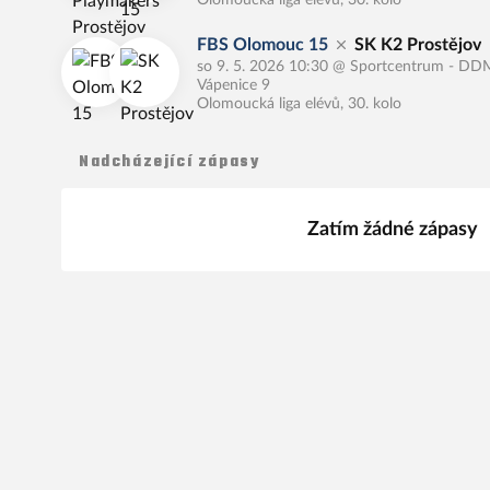
FBS Olomouc 15
SK K2 Prostějov
so 9. 5. 2026 10:30
@
Sportcentrum - DDM
Vápenice 9
Olomoucká liga elévů, 30. kolo
Nadcházející zápasy
Zatím žádné zápasy