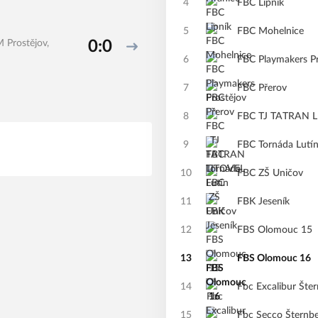
4
FBC Lipník
5
FBC Mohelnice
 Prostějov,
0:0
6
FBC Playmakers Pr
7
FBC Přerov
8
FBC TJ TATRAN 
9
FBC Tornáda Lutí
10
FBC ZŠ Uničov
11
FBK Jeseník
12
FBS Olomouc 15
13
FBS Olomouc 16
14
Fbc Excalibur Šte
15
Fbc Secco Šternb