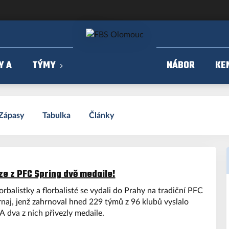
Y A
TÝMY
NÁBOR
KE
Zápasy
Tabulka
Články
e z PFC Spring dvě medaile!
rbalistky a florbalisté se vydali do Prahy na tradiční PFC
rnaj, jenž zahrnoval hned 229 týmů z 96 klubů vyslalo
A dva z nich přivezly medaile.