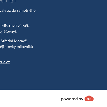
í 1. ligu.
ovaly až do samotného
 Mistrovství světa
jišťovny).
a Střední Moravě
jí stovky milovníků
ouc.cz