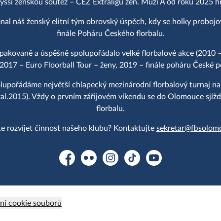
yšší ženskou soutěž – ČEZ Extraligu žen. Muži A od roku 2025 hraj
al náš ženský elitní tým obrovský úspěch, kdy se holky proboj
finále Poháru Českého florbalu.
akovaně a úspěšně spolupořádalo velké florbalové akce (2010 –
 2017 – Euro Floorball Tour – ženy, 2019 – finále poháru České po
upořádáme největší chlapecký mezinárodní florbalový turnaj n
2015). Vždy o prvním zářijovém víkendu se do Olomouce sjíždě
florbalu.
e rozvíjet činnost našeho klubu? Kontaktujte
sekretar@fbsolom
Facebook
Flickr
Instagram
TikTok
YouTube
ní cookie souborů