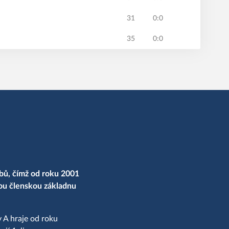
31
0:0
35
0:0
bů, čímž od roku 2001
nou členskou základnu
 A hraje od roku