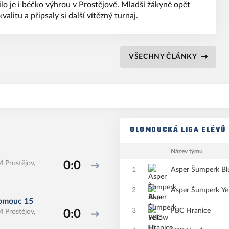
ilo je i béčko výhrou v Prostějově. Mladší žákyně opět
valitu a připsaly si další vítězný turnaj.
VŠECHNY ČLÁNKY
OLOMOUCKÁ LIGA ELÉVŮ
Název týmu
 Prostějov,
0:0
1
Asper Šumperk Bl
2
Asper Šumperk Ye
omouc 15
3
FBC Hranice
 Prostějov,
0:0