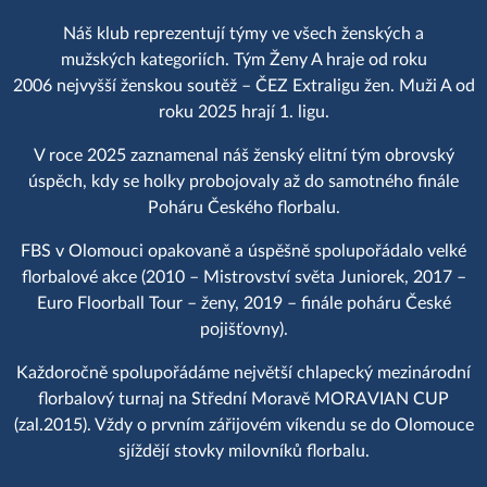
Náš klub reprezentují týmy ve všech ženských a
mužských kategoriích. Tým Ženy A hraje od roku
2006 nejvyšší ženskou soutěž – ČEZ Extraligu žen. Muži A od
roku 2025 hrají 1. ligu.
V roce 2025 zaznamenal náš ženský elitní tým obrovský
úspěch, kdy se holky probojovaly až do samotného finále
Poháru Českého florbalu.
FBS v Olomouci opakovaně a úspěšně spolupořádalo velké
florbalové akce (2010 – Mistrovství světa Juniorek, 2017 –
Euro Floorball Tour – ženy, 2019 – finále poháru České
pojišťovny).
Každoročně spolupořádáme největší chlapecký mezinárodní
florbalový turnaj na Střední Moravě MORAVIAN CUP
(zal.2015). Vždy o prvním zářijovém víkendu se do Olomouce
sjíždějí stovky milovníků florbalu.