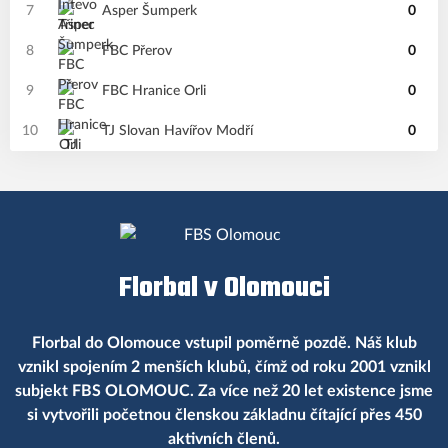
7
Asper Šumperk
0
8
FBC Přerov
0
9
FBC Hranice Orli
0
10
TJ Slovan Havířov Modří
0
Florbal v Olomouci
Florbal do Olomouce vstupil poměrně pozdě. Náš klub
vznikl spojením 2 menších klubů, čímž od roku 2001 vznikl
subjekt FBS OLOMOUC. Za více než 20 let existence jsme
si vytvořili početnou členskou základnu čítající přes 450
aktivních členů.