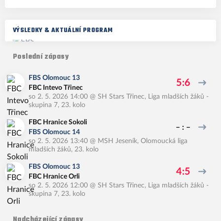
VÝSLEDKY & AKTUÁLNÍ PROGRAM
Poslední zápasy
FBS Olomouc 13
5:6
FBC Intevo Třinec
so 2. 5. 2026 14:00
@
SH Stars Třinec
,
Liga mladších žáků -
skupina 7, 23. kolo
FBC Hranice Sokoli
– : –
FBS Olomouc 14
so 2. 5. 2026 13:40
@
MSH Jeseník
,
Olomoucká liga
mladších žáků, 23. kolo
FBS Olomouc 13
4:5
FBC Hranice Orli
so 2. 5. 2026 12:00
@
SH Stars Třinec
,
Liga mladších žáků -
skupina 7, 23. kolo
Nadcházející zápasy