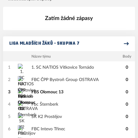
Zatím žádné zápasy
LIGA MLADŠÍCH ŽÁKŮ - SKUPINA 7
Název týmu
Body
1
1. SC NATIOS Vítkovice Tornádo
0
2
FBC ČPP Bystroň Group OSTRAVA
0
3
FBS Olomouc 13
0
4
Fbc Šternberk
0
5
SK K2 Prostějov
0
6
FBC Intevo Třinec
0