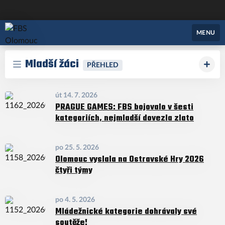
FBS Olomouc
MENU
Mladší žáci
PŘEHLED
út 14. 7. 2026
PRAGUE GAMES: FBS bojovalo v šesti
kategoriích, nejmladší dovezla zlato
po 25. 5. 2026
Olomouc vyslala na Ostravské Hry 2026
čtyři týmy
po 4. 5. 2026
Mládežnické kategorie dohrávaly své
soutěže!