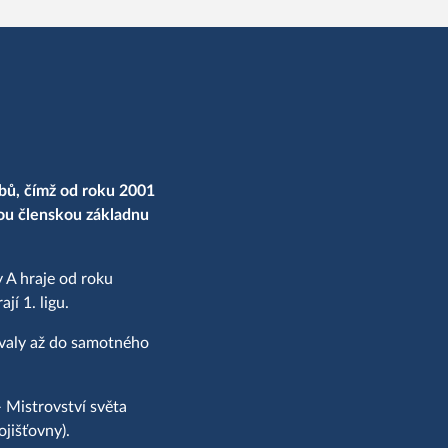
bů, čímž od roku 2001
nou členskou základnu
 A hraje od roku
í 1. ligu.
ovaly až do samotného
 Mistrovství světa
jišťovny).