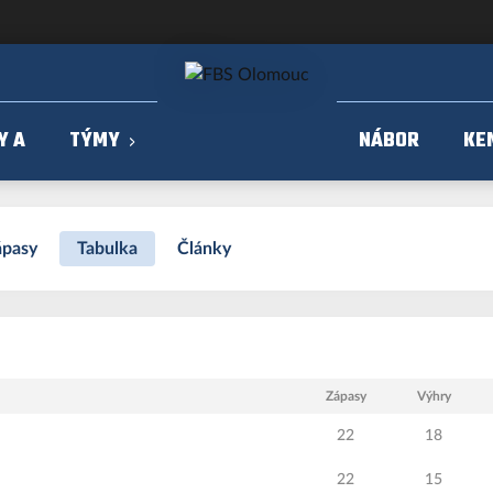
Y A
TÝMY
NÁBOR
KE
ápasy
Tabulka
Články
Zápasy
Výhry
22
18
22
15