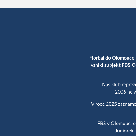
Florbal do Olomouce 
vznikl subjekt FBS O
Náš klub reprez
2006 nejv
V roce 2025 zaznamen
FBS v Olomouci op
Juniorek,