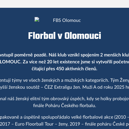
Florbal v Olomouci
vstupil poměrně pozdě. Náš klub vznikl spojením 2 menších klu
LOMOUC. Za více než 20 let existence jsme si vytvořili počet
čítající přes 450 aktivních členů.
entují týmy ve všech ženských a mužských kategoriích. Tým Ženy
yšší ženskou soutěž – ČEZ Extraligu žen. Muži A od roku 2025 hraj
al náš ženský elitní tým obrovský úspěch, kdy se holky proboj
finále Poháru Českého florbalu.
akovaně a úspěšně spolupořádalo velké florbalové akce (2010 –
 2017 – Euro Floorball Tour – ženy, 2019 – finále poháru České po