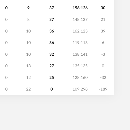
0
9
37
156:126
30
0
8
37
148:127
21
0
10
36
162:123
39
0
10
36
119:113
6
0
10
32
138:141
-3
0
13
27
135:135
0
0
12
25
128:160
-32
0
22
0
109:298
-189