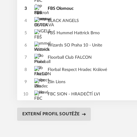
3
FBS Olomouc
4
BLACK ANGELS
5
FBŠ Hummel Hattrick Brno
6
Wizards SO Praha 10 - Unite
7
Floorball Club FALCON
8
Florbal Respect Hradec Králové
9
Zlín Lions
10
FBC SION - HRADEČTÍ LVI
EXTERNÍ PROFIL SOUTĚŽE