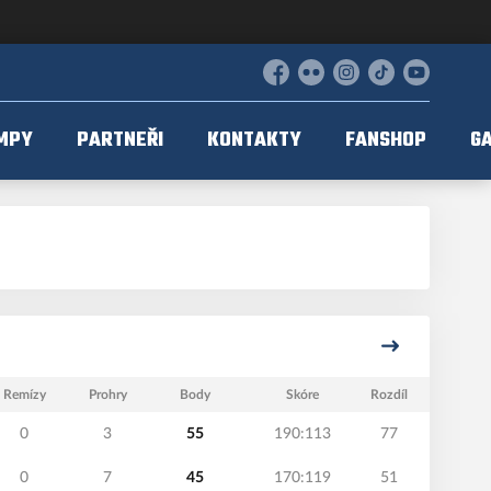
Facebook
Flickr
Instagram
TikTok
YouTube
MPY
PARTNEŘI
KONTAKTY
FANSHOP
GA
Remízy
Prohry
Body
Skóre
Rozdíl
0
3
55
190:113
77
0
7
45
170:119
51