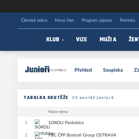
FBS Olomouc
Členská sekce
Nový člen
Program zápasů
Tréninky
KLUB
VIZE
MUŽI A
ŽEN
Junioři
Přehled
Soupiska
Z
TABULKA SOUTĚŽE
CE soutěž juniorů
Název týmu
1
SOKOLI Pardubice
2
FBC ČPP Bystroň Group OSTRAVA