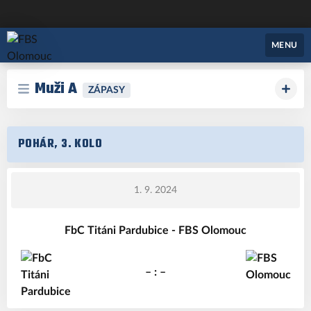
FBS Olomouc
MENU
Muži A
ZÁPASY
POHÁR, 3. KOLO
1. 9. 2024
FbC Titáni Pardubice - FBS Olomouc
– : –