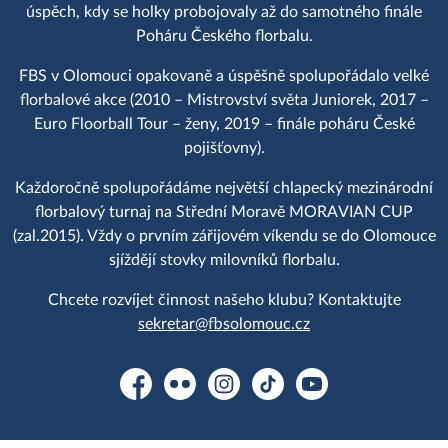
úspěch, kdy se holky probojovaly až do samotného finále
Poháru Českého florbalu.
FBS v Olomouci opakovaně a úspěšně spolupořádalo velké
florbalové akce (2010 – Mistrovství světa Juniorek, 2017 –
Euro Floorball Tour – ženy, 2019 – finále poháru České
pojišťovny).
Každoročně spolupořádáme největší chlapecký mezinárodní
florbalový turnaj na Střední Moravě MORAVIAN CUP
(zal.2015). Vždy o prvním zářijovém víkendu se do Olomouce
sjíždějí stovky milovníků florbalu.
Chcete rozvíjet činnost našeho klubu? Kontaktujte
sekretar@fbsolomouc.cz
Facebook
Flickr
Instagram
TikTok
YouTube