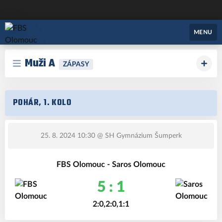
FBS Olomouc
MENU
Muži A
ZÁPASY
POHÁR, 1. KOLO
25. 8. 2024 10:30
@ SH Gymnázium Šumperk
FBS Olomouc - Saros Olomouc
5 : 1
2:0,2:0,1:1