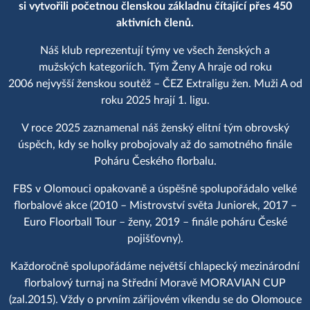
si vytvořili početnou členskou základnu čítající přes 450
aktivních členů.
Náš klub reprezentují týmy ve všech ženských a
mužských kategoriích. Tým Ženy A hraje od roku
2006 nejvyšší ženskou soutěž – ČEZ Extraligu žen. Muži A od
roku 2025 hrají 1. ligu.
V roce 2025 zaznamenal náš ženský elitní tým obrovský
úspěch, kdy se holky probojovaly až do samotného finále
Poháru Českého florbalu.
FBS v Olomouci opakovaně a úspěšně spolupořádalo velké
florbalové akce (2010 – Mistrovství světa Juniorek, 2017 –
Euro Floorball Tour – ženy, 2019 – finále poháru České
pojišťovny).
Každoročně spolupořádáme největší chlapecký mezinárodní
florbalový turnaj na Střední Moravě MORAVIAN CUP
(zal.2015). Vždy o prvním zářijovém víkendu se do Olomouce