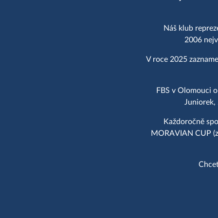
Náš klub reprez
2006 nejv
V roce 2025 zaznamen
FBS v Olomouci op
Juniorek,
Každoročně spol
MORAVIAN CUP (zal.
Chcet