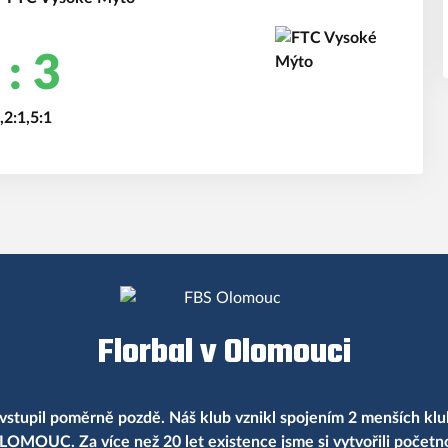
 : 3
,2:1,5:1
Florbal v Olomouci
vstupil poměrně pozdě. Náš klub vznikl spojením 2 menších klu
LOMOUC. Za více než 20 let existence jsme si vytvořili počet