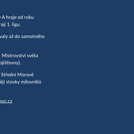
 A hraje od roku
í 1. ligu.
ovaly až do samotného
 Mistrovství světa
jišťovny).
a Střední Moravě
jí stovky milovníků
ouc.cz