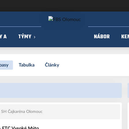
Y A
TÝMY
NÁBOR
KE
pasy
Tabulka
Články
SH Čajkaréna Olomouc
- FTC Vysoké Mýto