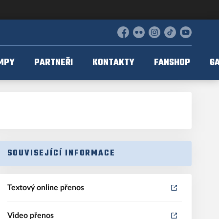
Facebook
Flickr
Instagram
TikTok
YouTube
MPY
PARTNEŘI
KONTAKTY
FANSHOP
GA
SOUVISEJÍCÍ INFORMACE
Textový online přenos
Video přenos