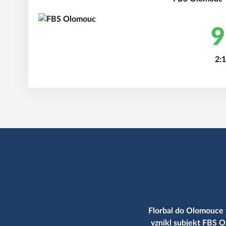
9
2:1
Florbal do Olomouce 
vznikl subjekt FBS O