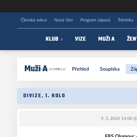
FBS Olomouc
Členská sekce
Nový člen
Program zápasů
Tréninky
KLUB
VIZE
MUŽI A
ŽEN
Muži A
Přehled
Soupiska
Zá
DIVIZE, 1. KOLO
9. 3. 2024 14:00
@ 
FBS Olomouc 