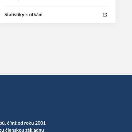
Statistiky k utkání
bů, čímž od roku 2001
nou členskou základnu