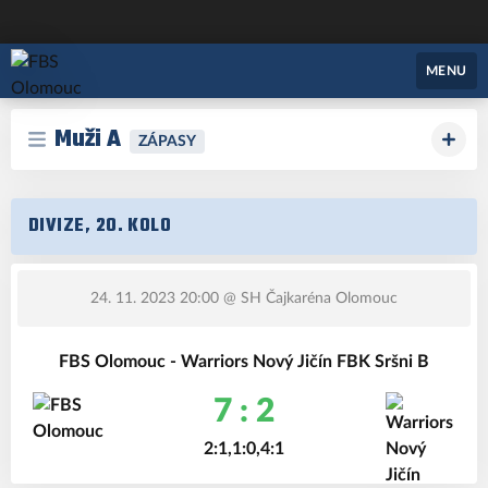
FBS Olomouc
MENU
Muži A
ZÁPASY
DIVIZE, 20. KOLO
24. 11. 2023 20:00
@ SH Čajkaréna Olomouc
FBS Olomouc - Warriors Nový Jičín FBK Sršni B
7 : 2
2:1,1:0,4:1