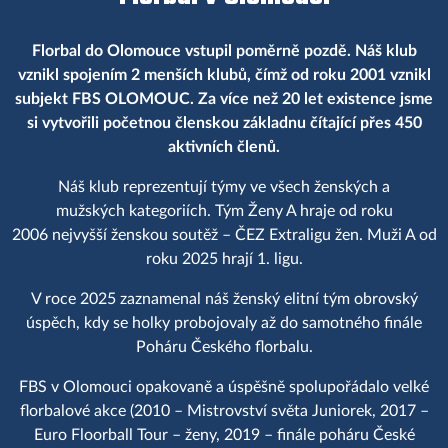
Florbal do Olomouce vstupil poměrně pozdě. Náš klub
vznikl spojením 2 menších klubů, čímž od roku 2001 vznikl
subjekt FBS OLOMOUC. Za více než 20 let existence jsme
si vytvořili početnou členskou základnu čítající přes 450
aktivních členů.
Náš klub reprezentují týmy ve všech ženských a
mužských kategoriích. Tým Ženy A hraje od roku
2006 nejvyšší ženskou soutěž – ČEZ Extraligu žen. Muži A od
roku 2025 hrají 1. ligu.
V roce 2025 zaznamenal náš ženský elitní tým obrovský
úspěch, kdy se holky probojovaly až do samotného finále
Poháru Českého florbalu.
FBS v Olomouci opakovaně a úspěšně spolupořádalo velké
florbalové akce (2010 – Mistrovství světa Juniorek, 2017 –
Euro Floorball Tour – ženy, 2019 – finále poháru České