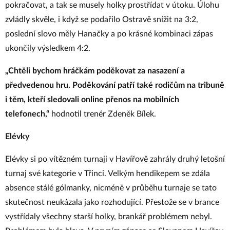
pokračovat, a tak se musely holky prostřídat v útoku. Úlohu
zvládly skvěle, i když se podařilo Ostravě snížit na 3:2,
poslední slovo měly Hanačky a po krásné kombinaci zápas
ukončily výsledkem 4:2.
„Chtěli bychom hráčkám poděkovat za nasazení a
předvedenou hru. Poděkování patří také rodičům na tribuně
i těm, kteří sledovali online přenos na mobilních
telefonech,“
hodnotil trenér Zdeněk Bílek.
Elévky
Elévky si po vítězném turnaji v Havířově zahrály druhý letošní
turnaj své kategorie v Třinci. Velkým hendikepem se zdála
absence stálé gólmanky, nicméně v průběhu turnaje se tato
skutečnost neukázala jako rozhodující. Přestože se v brance
vystřídaly všechny starší holky, brankář problémem nebyl.