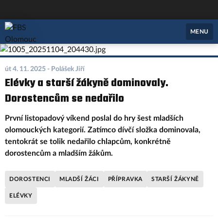
FBS Olomouc
MENU
út 4. 11. 2025
- Polášek Jiří
Elévky a starší žákyně dominovaly.
Dorostencům se nedařilo
První listopadový víkend poslal do hry šest mladších
olomouckých kategorií. Zatímco dívčí složka dominovala,
tentokrát se tolik nedařilo chlapcům, konkrétně
dorostencům a mladším žákům.
DOROSTENCI
MLADŠÍ ŽÁCI
PŘÍPRAVKA
STARŠÍ ŽÁKYNĚ
ELÉVKY