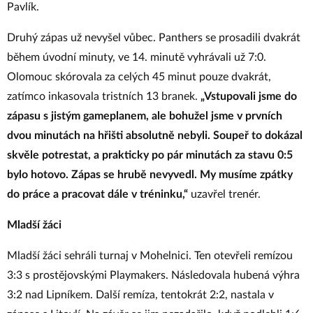
Pavlík.
Druhý zápas už nevyšel vůbec. Panthers se prosadili dvakrát
během úvodní minuty, ve 14. minutě vyhrávali už 7:0.
Olomouc skórovala za celých 45 minut pouze dvakrát,
zatímco inkasovala tristních 13 branek.
„Vstupovali jsme do
zápasu s jistým gameplanem, ale bohužel jsme v prvních
dvou minutách na hřišti absolutně nebyli. Soupeř to dokázal
skvěle potrestat, a prakticky po pár minutách za stavu 0:5
bylo hotovo. Zápas se hrubě nevyvedl. My musíme zpátky
do práce a pracovat dále v tréninku,“
uzavřel trenér.
Mladší žáci
Mladší žáci sehráli turnaj v Mohelnici. Ten otevřeli remízou
3:3 s prostějovskými Playmakers. Následovala hubená výhra
3:2 nad Lipníkem. Další remíza, tentokrát 2:2, nastala v