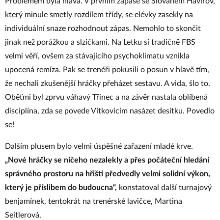
Problémem byla hlava. V prvním zápase se Slovanem Havířov,
který minule smetly rozdílem třídy, se elévky zasekly na
individuální snaze rozhodnout zápas. Nemohlo to skončit
jinak než porážkou a slzičkami. Na Letku si tradičně FBS
velmi věří, ovšem za stávajícího psychoklimatu vznikla
upocená remíza. Pak se trenéři pokusili o posun v hlavě tím,
že nechali zkušenější hráčky přeházet sestavu. A vida, šlo to.
Oběťmi byl zprvu váhavý Třinec a na závěr nastala oblíbená
disciplína, zda se povede Vítkovicím nasázet desítku. Povedlo
se!
Dalším plusem bylo velmi úspěšné zařazení mladé krve.
„Nové hráčky se ničeho nezalekly a přes počáteční hledání
správného prostoru na hřišti předvedly velmi solidní výkon,
který je příslibem do budoucna“,
konstatoval další turnajový
benjamínek, tentokrát na trenérské lavičce, Martina
Seitlerová.