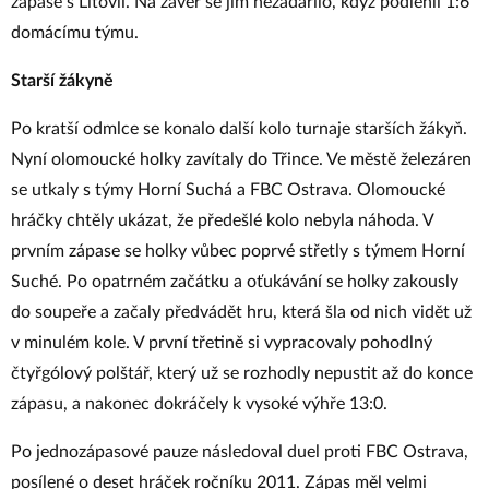
zápase s Litovlí. Na závěr se jim nezadařilo, když podlehli 1:6
domácímu týmu.
Starší žákyně
Po kratší odmlce se konalo další kolo turnaje starších žákyň.
Nyní olomoucké holky zavítaly do Třince. Ve městě železáren
se utkaly s týmy Horní Suchá a FBC Ostrava. Olomoucké
hráčky chtěly ukázat, že předešlé kolo nebyla náhoda. V
prvním zápase se holky vůbec poprvé střetly s týmem Horní
Suché. Po opatrném začátku a oťukávání se holky zakously
do soupeře a začaly předvádět hru, která šla od nich vidět už
v minulém kole. V první třetině si vypracovaly pohodlný
čtyřgólový polštář, který už se rozhodly nepustit až do konce
zápasu, a nakonec dokráčely k vysoké výhře 13:0.
Po jednozápasové pauze následoval duel proti FBC Ostrava,
posílené o deset hráček ročníku 2011. Zápas měl velmi