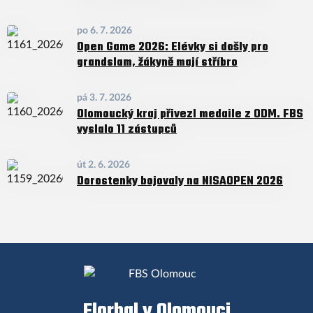
po 6. 7. 2026
Open Game 2026: Elévky si došly pro
grandslam, žákyně mají stříbro
pá 3. 7. 2026
Olomoucký kraj přivezl medaile z ODM. FBS
vyslalo 11 zástupců
út 2. 6. 2026
Dorostenky bojovaly na NISAOPEN 2026
Florbal v Olomouci