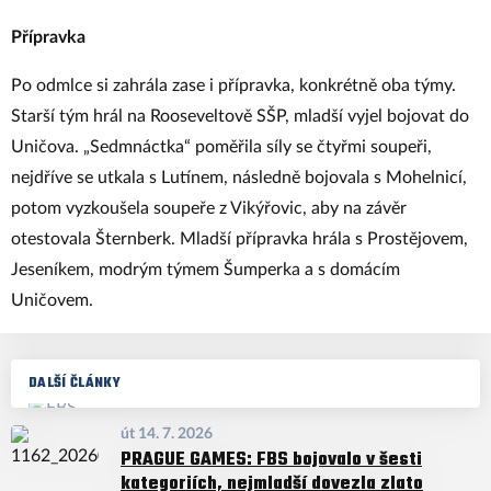
Přípravka
Po odmlce si zahrála zase i přípravka, konkrétně oba týmy.
Starší tým hrál na Rooseveltově SŠP, mladší vyjel bojovat do
Uničova. „Sedmnáctka“ poměřila síly se čtyřmi soupeři,
nejdříve se utkala s Lutínem, následně bojovala s Mohelnicí,
potom vyzkoušela soupeře z Vikýřovic, aby na závěr
otestovala Šternberk. Mladší přípravka hrála s Prostějovem,
Jeseníkem, modrým týmem Šumperka a s domácím
Uničovem.
DALŠÍ ČLÁNKY
út 14. 7. 2026
PRAGUE GAMES: FBS bojovalo v šesti
kategoriích, nejmladší dovezla zlato