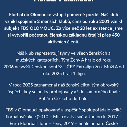
Florbal do Olomouce vstupil poměrně pozdě. Náš klub
vznikl spojením 2 menších klubů, čímž od roku 2001 vznikl
subjekt FBS OLOMOUC. Za více než 20 let existence jsme
si vytvořili početnou členskou základnu čítající přes 450
aktivních členů.
Náš klub reprezentují týmy ve všech ženských a
mužských kategoriích. Tým Ženy A hraje od roku
2006 nejvyšší ženskou soutěž – ČEZ Extraligu žen. Muži A od
roku 2025 hrají 1. ligu.
V roce 2025 zaznamenal náš ženský elitní tým obrovský
úspěch, kdy se holky probojovaly až do samotného finále
Poháru Českého florbalu.
FBS v Olomouci opakovaně a úspěšně spolupořádalo velké
florbalové akce (2010 – Mistrovství světa Juniorek, 2017 –
Euro Floorball Tour – ženy, 2019 – finále poháru České