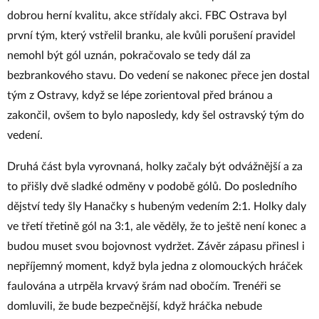
dobrou herní kvalitu, akce střídaly akci. FBC Ostrava byl
první tým, který vstřelil branku, ale kvůli porušení pravidel
nemohl být gól uznán, pokračovalo se tedy dál za
bezbrankového stavu. Do vedení se nakonec přece jen dostal
tým z Ostravy, když se lépe zorientoval před bránou a
zakončil, ovšem to bylo naposledy, kdy šel ostravský tým do
vedení.
Druhá část byla vyrovnaná, holky začaly být odvážnější a za
to přišly dvě sladké odměny v podobě gólů. Do posledního
dějství tedy šly Hanačky s hubeným vedením 2:1. Holky daly
ve třetí třetině gól na 3:1, ale věděly, že to ještě není konec a
budou muset svou bojovnost vydržet. Závěr zápasu přinesl i
nepříjemný moment, když byla jedna z olomouckých hráček
faulována a utrpěla krvavý šrám nad obočím. Trenéři se
domluvili, že bude bezpečnější, když hráčka nebude