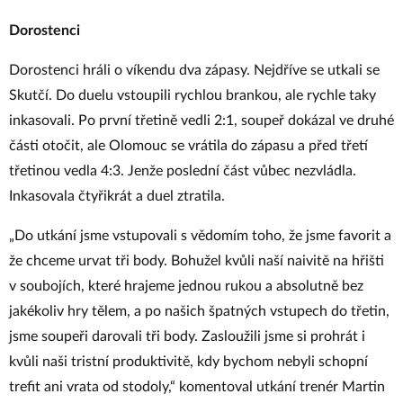
Dorostenci
Dorostenci hráli o víkendu dva zápasy. Nejdříve se utkali se
Skutčí. Do duelu vstoupili rychlou brankou, ale rychle taky
inkasovali. Po první třetině vedli 2:1, soupeř dokázal ve druhé
části otočit, ale Olomouc se vrátila do zápasu a před třetí
třetinou vedla 4:3. Jenže poslední část vůbec nezvládla.
Inkasovala čtyřikrát a duel ztratila.
„Do utkání jsme vstupovali s vědomím toho, že jsme favorit a
že chceme urvat tři body. Bohužel kvůli naší naivitě na hřišti
v soubojích, které hrajeme jednou rukou a absolutně bez
jakékoliv hry tělem, a po našich špatných vstupech do třetin,
jsme soupeři darovali tři body. Zasloužili jsme si prohrát i
kvůli naši tristní produktivitě, kdy bychom nebyli schopní
trefit ani vrata od stodoly,“ komentoval utkání trenér Martin