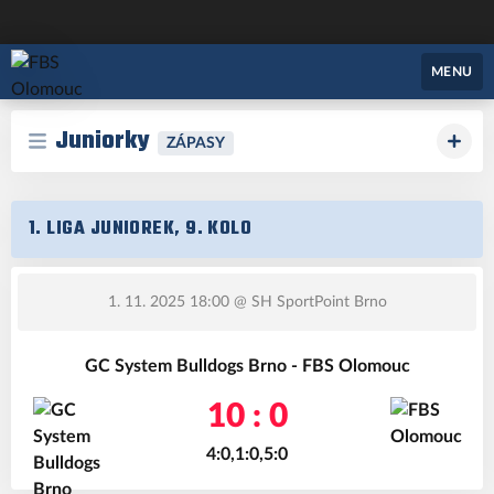
FBS Olomouc
MENU
Juniorky
ZÁPASY
1. LIGA JUNIOREK, 9. KOLO
1. 11. 2025 18:00
@ SH SportPoint Brno
GC System Bulldogs Brno - FBS Olomouc
10 : 0
4:0,1:0,5:0