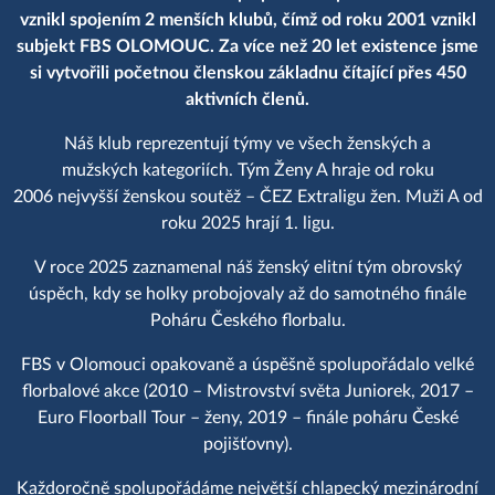
vznikl spojením 2 menších klubů, čímž od roku 2001 vznikl
subjekt FBS OLOMOUC. Za více než 20 let existence jsme
si vytvořili početnou členskou základnu čítající přes 450
aktivních členů.
Náš klub reprezentují týmy ve všech ženských a
mužských kategoriích. Tým Ženy A hraje od roku
2006 nejvyšší ženskou soutěž – ČEZ Extraligu žen. Muži A od
roku 2025 hrají 1. ligu.
V roce 2025 zaznamenal náš ženský elitní tým obrovský
úspěch, kdy se holky probojovaly až do samotného finále
Poháru Českého florbalu.
FBS v Olomouci opakovaně a úspěšně spolupořádalo velké
florbalové akce (2010 – Mistrovství světa Juniorek, 2017 –
Euro Floorball Tour – ženy, 2019 – finále poháru České
pojišťovny).
Každoročně spolupořádáme největší chlapecký mezinárodní