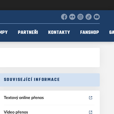
Facebook
Flickr
Instagram
TikTok
YouTube
MPY
PARTNEŘI
KONTAKTY
FANSHOP
GA
SOUVISEJÍCÍ INFORMACE
Textový online přenos
Video přenos