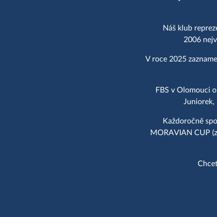
Náš klub reprez
2006 nejv
V roce 2025 zaznamen
FBS v Olomouci op
Juniorek,
Každoročně spol
MORAVIAN CUP (zal.
Chcet