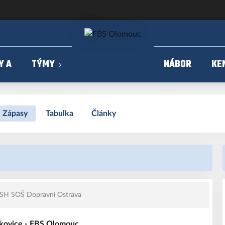
Y A
TÝMY
NÁBOR
KE
Zápasy
Tabulka
Články
SH SOŠ Dopravní Ostrava
kovice - FBS Olomouc