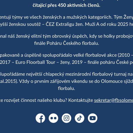
čítající přes 450 aktivních členů.
entují týmy ve všech ženských a mužských kategoriích. Tým Ženy
yšší ženskou soutěž – ČEZ Extraligu žen. Muži A od roku 2025 hraj
al náš ženský elitní tým obrovský úspěch, kdy se holky proboj
finále Poháru Českého florbalu.
akovaně a úspěšně spolupořádalo velké florbalové akce (2010 –
 2017 – Euro Floorball Tour – ženy, 2019 – finále poháru České po
upořádáme největší chlapecký mezinárodní florbalový turnaj n
2015). Vždy o prvním zářijovém víkendu se do Olomouce sjíždě
florbalu.
e rozvíjet činnost našeho klubu? Kontaktujte
sekretar@fbsolom
Facebook
Flickr
Instagram
TikTok
YouTube