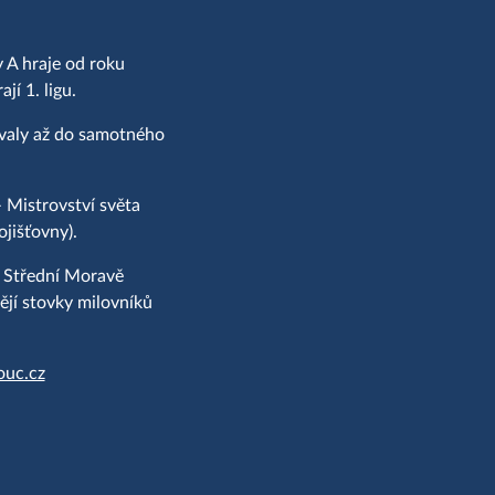
 A hraje od roku
í 1. ligu.
ovaly až do samotného
 Mistrovství světa
jišťovny).
a Střední Moravě
jí stovky milovníků
ouc.cz