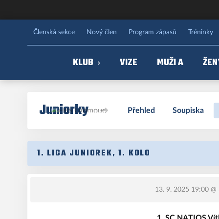
FBS Olomouc
Členská sekce
Nový člen
Program zápasů
Tréninky
KLUB
VIZE
MUŽI A
ŽEN
Juniorky
Přehled
Soupiska
1. LIGA JUNIOREK, 1. KOLO
13. 9. 2025 19:00
@ 
1. SC NATIOS Vít