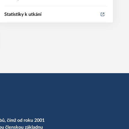
Statistiky k utkání
bů, čímž od roku 2001
nou členskou základnu