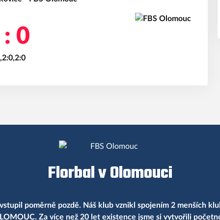
 : 0
,2:0,2:0
Florbal v Olomouci
vstupil poměrně pozdě. Náš klub vznikl spojením 2 menších klu
LOMOUC. Za více než 20 let existence jsme si vytvořili počet