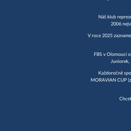
Náš klub reprez
2006 nejv
V roce 2025 zaznamen
FBS v Olomouci op
Juniorek,
Každoročně spol
MORAVIAN CUP (zal.
Chcet