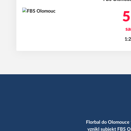
5
sa
1:2
Florbal do Olomouce 
vznikl subjekt FBS O