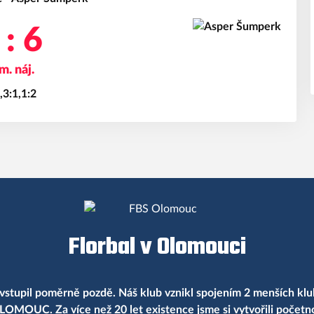
 : 6
m. náj.
,3:1,1:2
Florbal v Olomouci
vstupil poměrně pozdě. Náš klub vznikl spojením 2 menších klu
LOMOUC. Za více než 20 let existence jsme si vytvořili počet