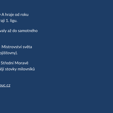
 A hraje od roku
í 1. ligu.
ovaly až do samotného
 Mistrovství světa
jišťovny).
a Střední Moravě
jí stovky milovníků
ouc.cz