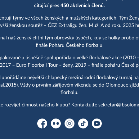
čítající přes 450 aktivních členů.
entují týmy ve všech ženských a mužských kategoriích. Tým Ženy
yšší ženskou soutěž – ČEZ Extraligu žen. Muži A od roku 2025 hraj
al náš ženský elitní tým obrovský úspěch, kdy se holky proboj
finále Poháru Českého florbalu.
akovaně a úspěšně spolupořádalo velké florbalové akce (2010 –
 2017 – Euro Floorball Tour – ženy, 2019 – finále poháru České po
upořádáme největší chlapecký mezinárodní florbalový turnaj n
2015). Vždy o prvním zářijovém víkendu se do Olomouce sjíždě
florbalu.
e rozvíjet činnost našeho klubu? Kontaktujte
sekretar@fbsolom
Facebook
Flickr
Instagram
TikTok
YouTube