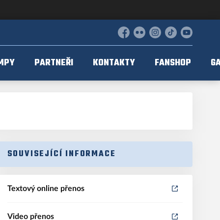
Facebook
Flickr
Instagram
TikTok
YouTube
MPY
PARTNEŘI
KONTAKTY
FANSHOP
GA
SOUVISEJÍCÍ INFORMACE
Textový online přenos
Video přenos