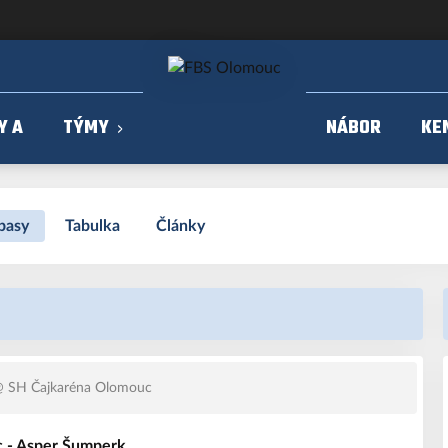
Y A
TÝMY
NÁBOR
KE
pasy
Tabulka
Články
 SH Čajkaréna Olomouc
 - Asper Šumperk