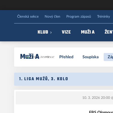
FBS Olomouc
Členská sekce
Nový člen
Program zápasů
Tréninky
KLUB
VIZE
MUŽI A
ŽEN
Muži A
Přehled
Soupiska
Zá
1. LIGA MUŽŮ, 3. KOLO
10. 3. 2026 20:00
@
FBS Olomouc