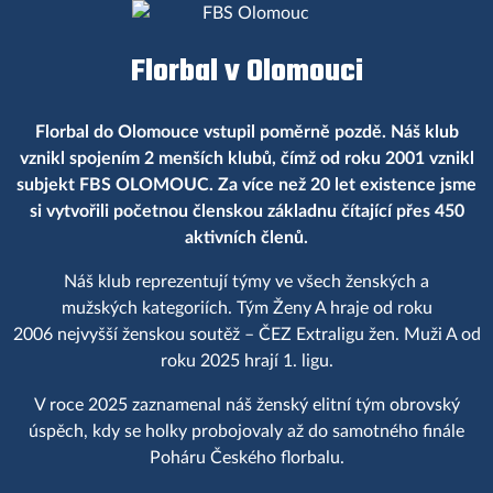
Florbal v Olomouci
Florbal do Olomouce vstupil poměrně pozdě. Náš klub
vznikl spojením 2 menších klubů, čímž od roku 2001 vznikl
subjekt FBS OLOMOUC. Za více než 20 let existence jsme
si vytvořili početnou členskou základnu čítající přes 450
aktivních členů.
Náš klub reprezentují týmy ve všech ženských a
mužských kategoriích. Tým Ženy A hraje od roku
2006 nejvyšší ženskou soutěž – ČEZ Extraligu žen. Muži A od
roku 2025 hrají 1. ligu.
V roce 2025 zaznamenal náš ženský elitní tým obrovský
úspěch, kdy se holky probojovaly až do samotného finále
Poháru Českého florbalu.