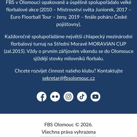
FBS v Olomouci opakovaně a úspěšně spolupořádalo velké
florbalové akce (2010 – Mistrovství světa Juniorek, 2017 –
Euro Floorball Tour – ženy, 2019 – finále poháru České
pojišťovny).
Každoročně spolupořádáme největší chlapecký mezinárodní
florbalový turnaj na Střední Moravě MORAVIAN CUP
(zal.2015). Vždy o prvním zářijovém víkendu se do Olomouce
sjíždějí stovky milovníků florbalu.
Chcete rozvíjet činnost našeho klubu? Kontaktujte
sekretar@fbsolomouc.cz
Facebook
Flickr
Instagram
TikTok
YouTube
FBS Olomouc © 2026.
Všechna práva vyhrazena