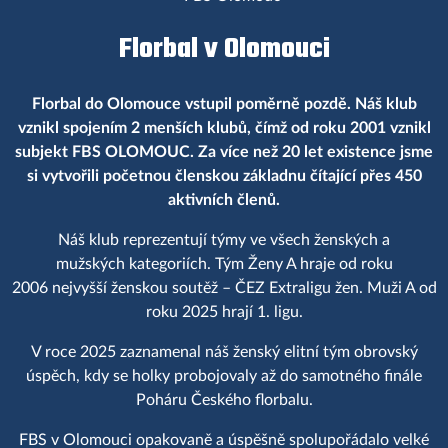
Florbal v Olomouci
Florbal do Olomouce vstupil poměrně pozdě. Náš klub
vznikl spojením 2 menších klubů, čímž od roku 2001 vznikl
subjekt FBS OLOMOUC. Za více než 20 let existence jsme
si vytvořili početnou členskou základnu čítající přes 450
aktivních členů.
Náš klub reprezentují týmy ve všech ženských a
mužských kategoriích. Tým Ženy A hraje od roku
2006 nejvyšší ženskou soutěž – ČEZ Extraligu žen. Muži A od
roku 2025 hrají 1. ligu.
V roce 2025 zaznamenal náš ženský elitní tým obrovský
úspěch, kdy se holky probojovaly až do samotného finále
Poháru Českého florbalu.
FBS v Olomouci opakovaně a úspěšně spolupořádalo velké