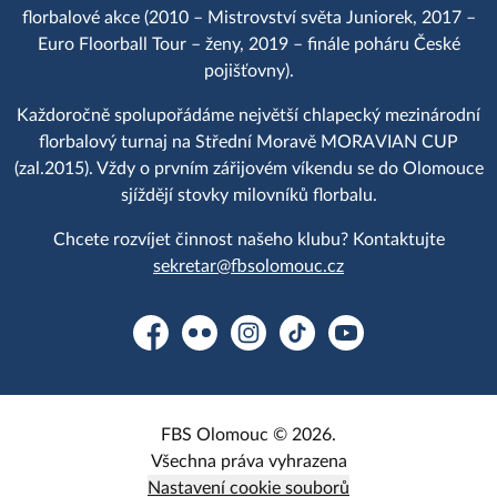
florbalové akce (2010 – Mistrovství světa Juniorek, 2017 –
Euro Floorball Tour – ženy, 2019 – finále poháru České
pojišťovny).
Každoročně spolupořádáme největší chlapecký mezinárodní
florbalový turnaj na Střední Moravě MORAVIAN CUP
(zal.2015). Vždy o prvním zářijovém víkendu se do Olomouce
sjíždějí stovky milovníků florbalu.
Chcete rozvíjet činnost našeho klubu? Kontaktujte
sekretar@fbsolomouc.cz
Facebook
Flickr
Instagram
TikTok
YouTube
FBS Olomouc © 2026.
Všechna práva vyhrazena
Nastavení cookie souborů