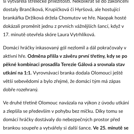
si vytvářela střelecké příležitosti. Několikrát se do zakončení
dostaly Brančíková, Krupičková či Hyršová, ale hostující
brankářka Držíková držela Chomutov ve hře. Naopak hosté
dokázali proměnit jednu z prvních vážnějších šancí, když v
17. minutě otevřela skóre Laura Vytrhlíková.
Domácí hráčky inkasovaný gól nezlomil a dál pokračovaly v
aktivní hře.
Odměna přišla v závěru první třetiny, kdy se po
pěkné kombinaci prosadila Terezie Gálová a srovnala stav
utkání na 1:1.
Vyrovnávací branka dodala Olomouci ještě
větší sebevědomí a bylo zřejmé, že domácí tým má zápas
dobře rozehraný.
Ve druhé třetině Olomouc navázala na výkon z úvodu utkání
a zlepšila se především v pohybu bez míčku. Díky tomu se
domácí hráčky dostávaly do nebezpečných prostor před
brankou soupeře a vytvářely si další šance.
Ve 25. minutě se