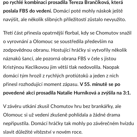
po rychlé kombinaci prosadila Tereza Brančíková, která
poslala FBS do vedení.
Domácí poté mohly náskok ještě
navýšit, ale několik slibných příležitostí zůstalo nevyužito.
Třetí část přinesla opatrnější florbal, kdy se Chomutov snažil
o vyrovnání a Olomouc se soustředila především na
zodpovědnou obranu. Hostující hráčky si vytvořily několik
náznaků šancí, ale pozorná obrana FBS v čele s jistou
Kristýnou Keclíkovou jim větší tlak nedovolila. Naopak
domácí tým hrozil z rychlých protiútoků a jeden z nich
přinesl rozhodující moment zápasu.
V 55. minutě se po
povedené akci prosadila Natalie Hurníková a zvýšila na 3:1.
V závěru utkání zkusil Chomutov hru bez brankářky, ale
Olomouc si už vedení zkušeně pohlídala a žádné drama
nepřipustila. Domácí hráčky tak mohly po závěrečném hvizdu
slavit důležité vítězství v novém roce.