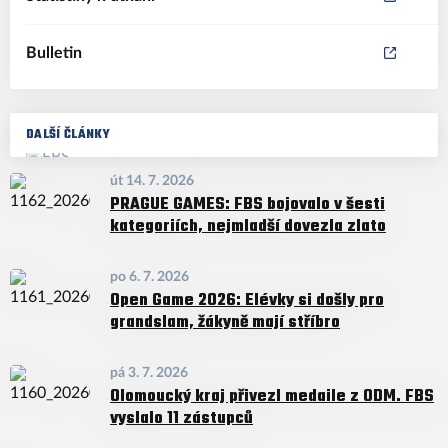
Bulletin
DALŠÍ ČLÁNKY
út 14. 7. 2026
PRAGUE GAMES: FBS bojovalo v šesti
kategoriích, nejmladší dovezla zlato
po 6. 7. 2026
Open Game 2026: Elévky si došly pro
grandslam, žákyně mají stříbro
pá 3. 7. 2026
Olomoucký kraj přivezl medaile z ODM. FBS
vyslalo 11 zástupců