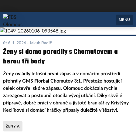
FBS Olomouc
MENU
út 6. 1. 2026
- Jakub Radič
Ženy si doma poradily s Chomutovem a
berou tři body
Ženy ovládly letošní první zápas a v domácím prostředí
přehrály GMS Florbal Chomutov 3:1. Přestože hostující
celek otevřel skóre zápasu, Olomouc dokázala rychle
zareagovat a postupně otočila vývoj utkání. Díky skvělé
přípravě, dobré práci v obraně a jistotě brankářky Kristýny
Keclíkové si domácí hráčky připsaly důležité vítězství.
ŽENY A