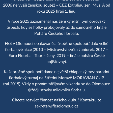
2006 nejvyšší ženskou soutěž – ČEZ Extraligu žen. Muži A od
roku 2025 hrají 1. ligu.
V roce 2025 zaznamenal náš ženský elitní tým obrovský
úspěch, kdy se holky probojovaly až do samotného finále
Poháru Českého florbalu.
FBS v Olomouci opakovaně a úspěšně spolupořádalo velké
florbalové akce (2010 – Mistrovství světa Juniorek, 2017 –
Euro Floorball Tour – ženy, 2019 – finále poháru České
pojišťovny).
Každoročně spolupořádáme největší chlapecký mezinárodní
florbalový turnaj na Střední Moravě MORAVIAN CUP
(zal.2015). Vždy o prvním zářijovém víkendu se do Olomouce
sjíždějí stovky milovníků florbalu.
Chcete rozvíjet činnost našeho klubu? Kontaktujte
sekretar@fbsolomouc.cz