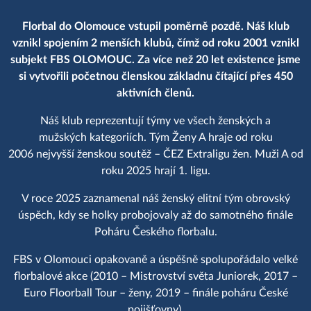
Florbal do Olomouce vstupil poměrně pozdě. Náš klub
vznikl spojením 2 menších klubů, čímž od roku 2001 vznikl
subjekt FBS OLOMOUC. Za více než 20 let existence jsme
si vytvořili početnou členskou základnu čítající přes 450
aktivních členů.
Náš klub reprezentují týmy ve všech ženských a
mužských kategoriích. Tým Ženy A hraje od roku
2006 nejvyšší ženskou soutěž – ČEZ Extraligu žen. Muži A od
roku 2025 hrají 1. ligu.
V roce 2025 zaznamenal náš ženský elitní tým obrovský
úspěch, kdy se holky probojovaly až do samotného finále
Poháru Českého florbalu.
FBS v Olomouci opakovaně a úspěšně spolupořádalo velké
florbalové akce (2010 – Mistrovství světa Juniorek, 2017 –
Euro Floorball Tour – ženy, 2019 – finále poháru České
pojišťovny).