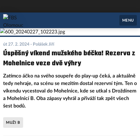
FBS Olomouc
MENU
út 27. 2. 2024
- Polášek Jiří
Úspěšný víkend mužského béčka! Rezerva z
Mohelnice veze dvě výhry
Zatímco áčko na svého soupeře do play-up čeká, a aktuálně
tedy nehraje, na scénu se mezitím dostal rezervní tým. Ten o
víkendu vycestoval do Mohelnice, kde se utkal s Droždínem
a Mohelnicí B. Oba zápasy vyhrál a přiváží tak zpět všech
šest bodů.
MUŽI B