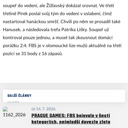
soupeř do vedení, ale Žížlavský dokázal srovnat. Ve třetí
třetině Pírek poslal svůj tým do vedení v oslabení, čímž
nastartoval hanáckou smršť. Chvíli po něm se prosadil také
Hanusek, a následovala trefa Patrika Lišky. Soupeř už
kontroval pouze jednou, a musel tak zkousnout domácí
porážku 2:4. FBS je v olomoucké lize mužů aktuálně na třetí
pozici se 31 body z 16 zápasů.
DALŠÍ ČLÁNKY
út 14. 7. 2026
PRAGUE GAMES: FBS bojovalo v šesti
kategoriích, nejmladší dovezla zlato