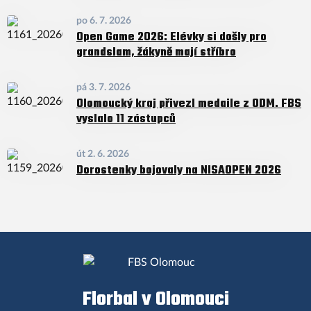
po 6. 7. 2026
Open Game 2026: Elévky si došly pro
grandslam, žákyně mají stříbro
pá 3. 7. 2026
Olomoucký kraj přivezl medaile z ODM. FBS
vyslalo 11 zástupců
út 2. 6. 2026
Dorostenky bojovaly na NISAOPEN 2026
Florbal v Olomouci