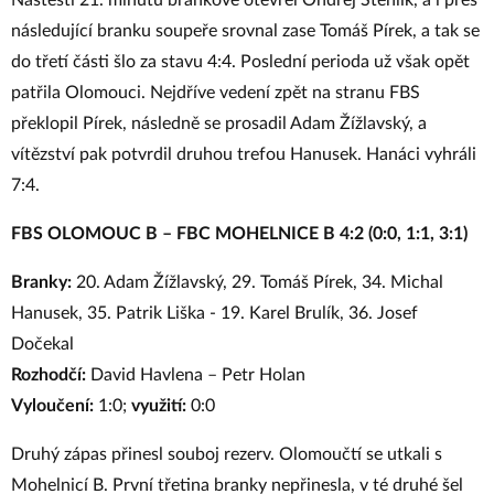
Naštěstí 21. minutu brankově otevřel Ondřej Stehlík, a i přes
následující branku soupeře srovnal zase Tomáš Pírek, a tak se
do třetí části šlo za stavu 4:4. Poslední perioda už však opět
patřila Olomouci. Nejdříve vedení zpět na stranu FBS
překlopil Pírek, následně se prosadil Adam Žížlavský, a
vítězství pak potvrdil druhou trefou Hanusek. Hanáci vyhráli
7:4.
FBS OLOMOUC B – FBC MOHELNICE B 4:2 (0:0, 1:1, 3:1)
Branky:
20. Adam Žížlavský, 29. Tomáš Pírek, 34. Michal
Hanusek, 35. Patrik Liška - 19. Karel Brulík, 36. Josef
Dočekal
Rozhodčí:
David Havlena – Petr Holan
Vyloučení:
1:0;
využití:
0:0
Druhý zápas přinesl souboj rezerv. Olomoučtí se utkali s
Mohelnicí B. První třetina branky nepřinesla, v té druhé šel