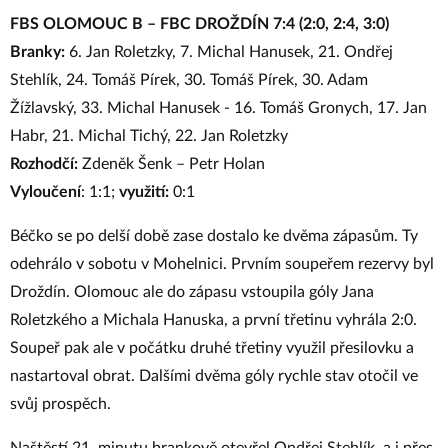
FBS OLOMOUC B – FBC DROŽDÍN 7:4 (2:0, 2:4, 3:0)
Branky:
6. Jan Roletzky, 7. Michal Hanusek, 21. Ondřej
Stehlík, 24. Tomáš Pírek, 30. Tomáš Pírek, 30. Adam
Žížlavský, 33. Michal Hanusek - 16. Tomáš Gronych, 17. Jan
Habr, 21. Michal Tichý, 22. Jan Roletzky
Rozhodčí:
Zdeněk Šenk – Petr Holan
Vyloučení
: 1:1;
využití:
0:1
Béčko se po delší době zase dostalo ke dvěma zápasům. Ty
odehrálo v sobotu v Mohelnici. Prvním soupeřem rezervy byl
Droždín. Olomouc ale do zápasu vstoupila góly Jana
Roletzkého a Michala Hanuska, a první třetinu vyhrála 2:0.
Soupeř pak ale v počátku druhé třetiny využil přesilovku a
nastartoval obrat. Dalšími dvěma góly rychle stav otočil ve
svůj prospěch.