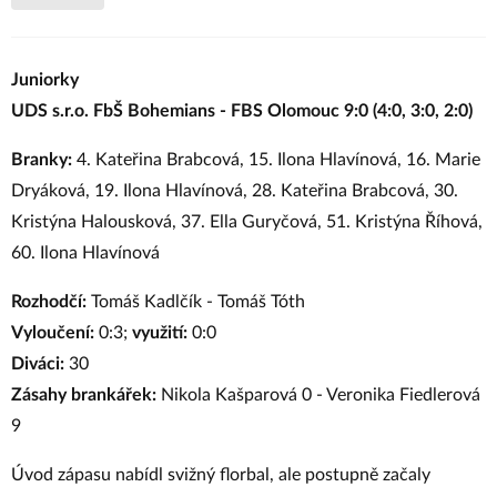
Juniorky
UDS s.r.o. FbŠ Bohemians - FBS Olomouc 9:0
(4:0, 3:0, 2:0)
Branky:
4. Kateřina Brabcová, 15. Ilona Hlavínová, 16. Marie
Dryáková, 19. Ilona Hlavínová, 28. Kateřina Brabcová, 30.
Kristýna Halousková, 37. Ella Guryčová, 51. Kristýna Říhová,
60. Ilona Hlavínová
Rozhodčí:
Tomáš Kadlčík - Tomáš Tóth
Vyloučení:
0:3;
využití:
0:0
Diváci:
30
Zásahy brankářek:
Nikola Kašparová 0 - Veronika Fiedlerová
9
Úvod zápasu nabídl svižný florbal, ale postupně začaly