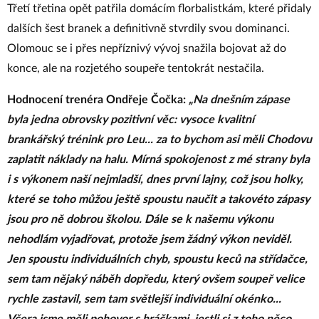
Třetí třetina opět patřila domácím florbalistkám, které přidaly
dalších šest branek a definitivně stvrdily svou dominanci.
Olomouc se i přes nepříznivý vývoj snažila bojovat až do
konce, ale na rozjetého soupeře tentokrát nestačila.
Hodnocení trenéra Ondřeje Čočka:
„Na dnešním zápase
byla jedna obrovsky pozitivní věc: vysoce kvalitní
brankářský trénink pro Leu... za to bychom asi měli Chodovu
zaplatit náklady na halu. Mírná spokojenost z mé strany byla
i s výkonem naší nejmladší, dnes první lajny, což jsou holky,
které se toho můžou ještě spoustu naučit a takovéto zápasy
jsou pro ně dobrou školou. Dále se k našemu výkonu
nehodlám vyjadřovat, protože jsem žádný výkon neviděl.
Jen spoustu individuálních chyb, spoustu keců na střídačce,
sem tam nějaký náběh dopředu, který ovšem soupeř velice
rychle zastavil, sem tam světlejší individuální okénko...