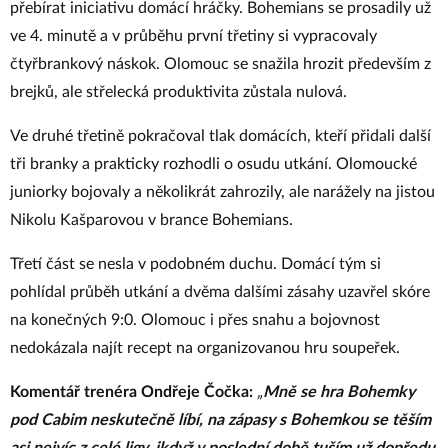
přebírat iniciativu domácí hráčky. Bohemians se prosadily už
ve 4. minutě a v průběhu první třetiny si vypracovaly
čtyřbrankový náskok. Olomouc se snažila hrozit především z
brejků, ale střelecká produktivita zůstala nulová.
Ve druhé třetině pokračoval tlak domácích, kteří přidali další
tři branky a prakticky rozhodli o osudu utkání. Olomoucké
juniorky bojovaly a několikrát zahrozily, ale narážely na jistou
Nikolu Kašparovou v brance Bohemians.
Třetí část se nesla v podobném duchu. Domácí tým si
pohlídal průběh utkání a dvěma dalšími zásahy uzavřel skóre
na konečných 9:0. Olomouc i přes snahu a bojovnost
nedokázala najít recept na organizovanou hru soupeřek.
Komentář trenéra Ondřeje Čočka:
„
Mně se hra Bohemky
pod Cabim neskutečně líbí, na zápasy s Bohemkou se těším