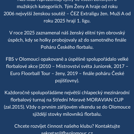
mužských kategoriích. Tým Ženy A hraje od roku
2006 nejvyšší ženskou soutěž – ČEZ Extraligu žen. Muži A od
roku 2025 hrají 1. ligu.
V roce 2025 zaznamenal náš ženský elitní tým obrovský
úspěch, kdy se holky probojovaly až do samotného finále
Poháru Českého florbalu.
FBS v Olomouci opakovaně a úspěšně spolupořádalo velké
florbalové akce (2010 – Mistrovství světa Juniorek, 2017 –
Euro Floorball Tour – ženy, 2019 – finále poháru České
pojišťovny).
Každoročně spolupořádáme největší chlapecký mezinárodní
florbalový turnaj na Střední Moravě MORAVIAN CUP
(zal.2015). Vždy o prvním zářijovém víkendu se do Olomouce
sjíždějí stovky milovníků florbalu.
Chcete rozvíjet činnost našeho klubu? Kontaktujte
sekretar@fbsolomouc.cz