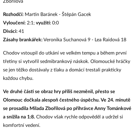
Zbořilová
Rozhodčí:
Martin Baránek - Štěpán Gacek
Vyloučení:
2:1;
využití:
0:0
Diváci:
41
Zásahy brankářek:
Veronika Suchanová 9 - Lea Raidová 18
Chodov vstoupil do utkání ve velkém tempu a během první
třetiny si vytvořil sedmibrankový náskok. Olomoucké hráčky
se jen těžko dostávaly z tlaku a domácí trestali prakticky
každou chybu.
Ve druhé části se obraz hry příliš nezměnil, přesto se
Olomouc dočkala alespoň čestného úspěchu. Ve 24. minutě
se prosadila Milada Zbořilová po přihrávce Anny Tománkové
a snížila na 1:8.
Chodov však rychle odpověděl a udržel si
komfortní vedení.