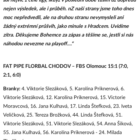
asi nejvíc z celé ligy, ikdyž v poslední době tuším už dopředu
nejen výsledek, ale i průběh. nZ naší strany jsme toho dnes
moc nepředvedli, ale na druhou stranu nevymysleli ani
žádný extrémní průšvih, jako minule s Hradcem. Uvidíme
zítra. Děkujeme Bohemce za zápas a těšíme se, jestli si nás
náhodou nevezme na playoff....“
FAT PIPE FLORBAL CHODOV – FBS Olomouc 15:1
(7:0,
2:1, 6:0)
Branky:
4. Viktorie Slezáková, 5. Karolína Priknerová, 6.
Viktorie Slezáková, 12. Karolína Priknerová, 15. Victorie
Moravcová, 16. Jana Kulhavá, 17. Linda Štefková, 23. Iveta
Veličková, 25. Tereza Brožková, 44. Linda Štefková, 51.
Viktorie Slezáková, 51. Viktorie Slezáková, 54. Anna Šiková,
55. Jana Kulhavá, 56. Karolína Priknerová - 24. Milada