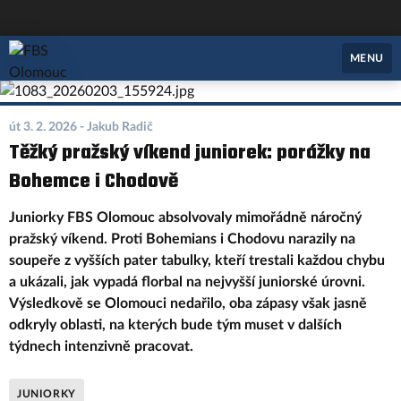
FBS Olomouc
MENU
út 3. 2. 2026
- Jakub Radič
Těžký pražský víkend juniorek: porážky na
Bohemce i Chodově
Juniorky FBS Olomouc absolvovaly mimořádně náročný
pražský víkend. Proti Bohemians i Chodovu narazily na
soupeře z vyšších pater tabulky, kteří trestali každou chybu
a ukázali, jak vypadá florbal na nejvyšší juniorské úrovni.
Výsledkově se Olomouci nedařilo, oba zápasy však jasně
odkryly oblasti, na kterých bude tým muset v dalších
týdnech intenzivně pracovat.
JUNIORKY