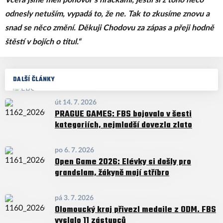
Včera jsme měli pohovor s hráčkami, jestli si z toho něco
odnesly netuším, vypadá to, že ne. Tak to zkusíme znovu a
snad se něco změní. Děkuji Chodovu za zápas a přeji hodně
štěstí v bojích o titul.“
DALŠÍ ČLÁNKY
út 14. 7. 2026
PRAGUE GAMES: FBS bojovalo v šesti
kategoriích, nejmladší dovezla zlato
po 6. 7. 2026
Open Game 2026: Elévky si došly pro
grandslam, žákyně mají stříbro
pá 3. 7. 2026
Olomoucký kraj přivezl medaile z ODM. FBS
vyslalo 11 zástupců