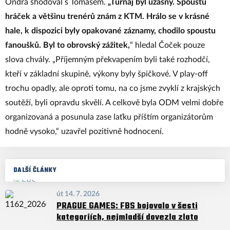
Ondra shodoval s Tomášem.
„Turnaj byl úžasný. Spoustu
hráček a většinu trenérů znám z KTM. Hrálo se v krásné
hale, k dispozici byly opakované záznamy, chodilo spoustu
fanoušků. Byl to obrovský zážitek,
“ hledal Čoček pouze
slova chvály. „Příjemným překvapením byli také rozhodčí,
kteří v základní skupině, výkony byly špičkové. V play-off
trochu opadly, ale oproti tomu, na co jsme zvyklí z krajských
soutěží, byli opravdu skvělí. A celkově byla ODM velmi dobře
organizovaná a posunula zase laťku příštím organizátorům
hodně vysoko,“ uzavřel pozitivně hodnocení.
DALŠÍ ČLÁNKY
út 14. 7. 2026
PRAGUE GAMES: FBS bojovalo v šesti
kategoriích, nejmladší dovezla zlato