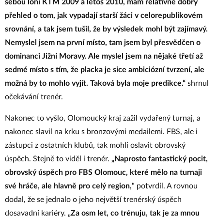
sebou
loni KTM 2009 a letos 2010,
mám
relativně
dobrý
přehled o tom, jak vypadají starší žáci v celorepublikovém
srovnání, a tak jsem tušil, že by výsledek mohl být zajímavý.
Nemyslel jsem na první místo, tam jsem byl
přesvědčen o
dominanci Jižní Moravy
. Ale myslel jsem na nějaké
třetí
až
sedmé
místo s tím, že placka je sice ambiciózní tvrzení, ale
možná by to mohlo vyjít. Taková byla moje predikce.“
shrnul
očekávání trenér.
Nakonec to vyšlo, Olomoucký kraj zažil vydařený turnaj, a
nakonec slavil na krku s bronzovými medailemi. FBS, ale i
zástupci z ostatních klubů, tak mohli oslavit obrovský
úspěch. Stejně to viděl i trenér.
„Naprosto fantastický pocit,
obrovský úspěch pro FBS Olomouc, které mělo na turnaji
své hráče,
ale hlavně
pro celý region,
“ potvrdil. A rovnou
dodal, že se jednalo o jeho největší trenérský úspěch
dosavadní kariéry.
„Za osm let, co trénuju, tak je za mnou