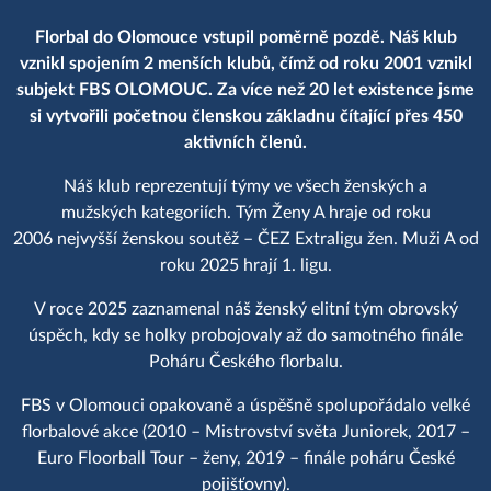
Florbal do Olomouce vstupil poměrně pozdě. Náš klub
vznikl spojením 2 menších klubů, čímž od roku 2001 vznikl
subjekt FBS OLOMOUC. Za více než 20 let existence jsme
si vytvořili početnou členskou základnu čítající přes 450
aktivních členů.
Náš klub reprezentují týmy ve všech ženských a
mužských kategoriích. Tým Ženy A hraje od roku
2006 nejvyšší ženskou soutěž – ČEZ Extraligu žen. Muži A od
roku 2025 hrají 1. ligu.
V roce 2025 zaznamenal náš ženský elitní tým obrovský
úspěch, kdy se holky probojovaly až do samotného finále
Poháru Českého florbalu.
FBS v Olomouci opakovaně a úspěšně spolupořádalo velké
florbalové akce (2010 – Mistrovství světa Juniorek, 2017 –
Euro Floorball Tour – ženy, 2019 – finále poháru České
pojišťovny).