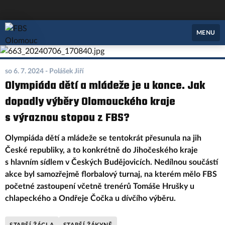
FBS Olomouc
MENU
so 6. 7. 2024
- Polášek Jiří
Olympiáda dětí a mládeže je u konce. Jak
dopadly výběry Olomouckého kraje
s výraznou stopou z FBS?
Olympiáda dětí a mládeže se tentokrát přesunula na jih
České republiky, a to konkrétně do Jihočeského kraje
s hlavním sídlem v Českých Budějovicích. Nedílnou součástí
akce byl samozřejmě florbalový turnaj, na kterém mělo FBS
početné zastoupení včetně trenérů Tomáše Hrušky u
chlapeckého a Ondřeje Čočka u dívčího výběru.