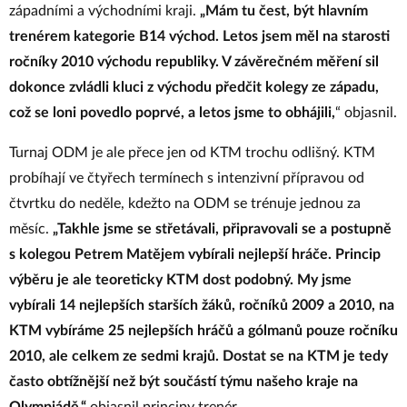
západními a východními kraji.
„Mám tu čest,
být
hlavním
trenérem kategorie B14 východ. Letos jsem měl na starosti
ročníky 2010 východu republiky.
V závěrečném měření sil
dokonce zvládli kluci z východu předčit kolegy ze západu
,
což se loni povedlo poprvé, a letos jsme to obhájili,
“ objasnil.
Turnaj ODM je ale přece jen od KTM trochu odlišný. KTM
probíhají ve čtyřech termínech s intenzivní přípravou od
čtvrtku do neděle, kdežto na ODM se trénuje jednou za
měsíc.
„Takhle jsme se střetávali, připravovali se a postupně
s kolegou Petrem Matějem vybírali nejlepší hráče. Princip
výběru je ale teoreticky KTM dost podobný. My jsme
vybírali
14
nejlepších starších žáků, ročníků 2009 a 2010, na
KTM vybíráme 25 nejlepších hráčů a gólmanů pouze ročníku
2010, ale celkem ze sedmi krajů. Dostat se na KTM je tedy
často obtížnější než být součástí týmu našeho kraje na