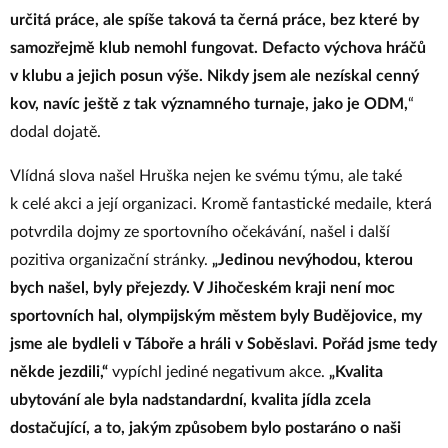
určitá práce, ale spíše taková ta černá práce,
bez které by
samozřejmě klub nemohl fungovat
. Defacto
výchova
hráčů
v klubu a jejich posun výše. Nikdy jsem ale
nezískal
cenný
kov, navíc ještě z tak významného turnaje, jako je ODM,
“
dodal dojatě.
Vlídná slova našel Hruška nejen ke svému týmu, ale také
k celé akci a její organizaci. Kromě fantastické medaile, která
potvrdila dojmy ze sportovního očekávání, našel i další
pozitiva organizační stránky.
„Jedinou nevýhodou, kterou
bych našel, byly přejezdy. V Jihočeském kraji není moc
sportovních hal, olympijským městem byly Budějovice, my
jsme ale bydleli v Táboře a hráli v Soběslavi. Pořád jsme tedy
někde jezdili,“
vypíchl jediné negativum akce.
„Kvalita
ubytování ale byla nadstandardní, kvalita jídla
zcela
dostačující
, a to, jakým způsobem bylo postaráno o naši