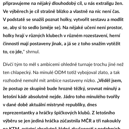
připravujeme na nějaký dlouhodobý cíl, u nás extraligu žen.
Ve výběrech je cíl strašně blízko a vlastně na nic není čas.
V podstatě se snažíš poznat holky, vytvořit sestavu a modlit
se, aby si to sedlo (směje se). Na nějaké učení není prostor,
holky hrají v různých klubech v různém rozestavení, herní
činnosti mají postaveny jinak, a já se z toho snažím vytěžit
to, co jde,
“ shrnul.
Dívčí tým to měl s ambicemi ohledně turnaje trochu jiné než
ten chlapecký. Na minulé ODM totiž vybojoval zlato, a tak
rozhodně nemohl mít ambice nastaveny nízko.
„Věděl jsem,
že postup ze skupině bude hrozně těžký, srovnat minulý a
letošní kádr absolutně nejde. Jádro toho minulého tvořily
v dané době aktuální mistryně republiky, dnes
reprezentantky a hráčky špičkových klubů. Z letošního
výběru se jen jediná hráčka zúčastnila MČR a tři nakoukly