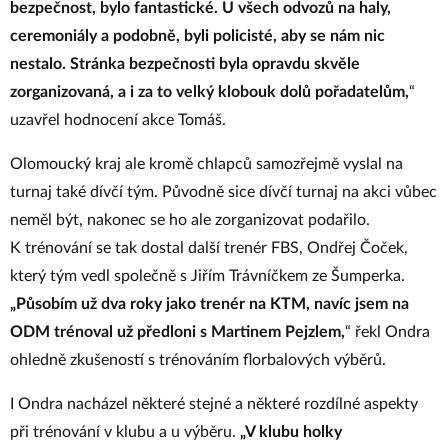
bezpečnost, bylo fantastické. U všech odvozů na haly,
ceremoniály a podobně, byli policisté, aby se nám nic
nestalo. Stránka bezpečnosti byla opravdu skvěle
zorganizovaná, a i za to velký klobouk dolů
pořadatelům
,
“
uzavřel hodnocení akce Tomáš.
Olomoucký kraj ale kromě chlapců samozřejmě vyslal na
turnaj také dívčí tým. Původně sice dívčí turnaj na akci vůbec
neměl být, nakonec se ho ale zorganizovat podařilo.
K trénování se tak dostal další trenér FBS, Ondřej Čoček,
který tým vedl společně s Jiřím Trávníčkem ze Šumperka.
„Působím už dva roky jako trenér na KTM, navíc jsem na
ODM trénoval už předloni s Martinem Pejzlem,
“ řekl Ondra
ohledně zkušeností s trénováním florbalových výběrů.
I Ondra nacházel některé stejné a některé rozdílné aspekty
při trénování v klubu a u výběru.
„V klubu holky