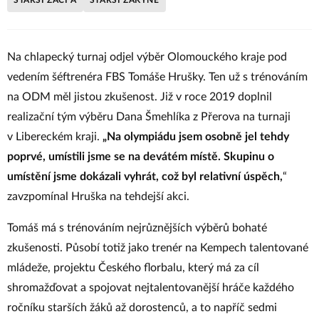
STARŠÍ ŽÁCI A
STARŠÍ ŽÁKYNĚ
Na chlapecký turnaj odjel výběr Olomouckého kraje pod
vedením šéftrenéra FBS Tomáše Hrušky. Ten už s trénováním
na ODM měl jistou zkušenost. Již v roce 2019 doplnil
realizační tým výběru Dana Šmehlíka z Přerova na turnaji
v Libereckém kraji.
„Na olympiádu
jsem osobně
jel tehdy
poprvé, umístili jsme se na devátém místě. Skupinu o
umístění jsme dokázali vyhrát, což byl relativní úspěch,
“
zavzpomínal Hruška na tehdejší akci.
Tomáš má s trénováním nejrůznějších výběrů bohaté
zkušenosti. Působí totiž jako trenér na Kempech talentované
mládeže, projektu Českého florbalu, který má za cíl
shromažďovat a spojovat nejtalentovanější hráče každého
ročníku starších žáků až dorostenců, a to napříč sedmi