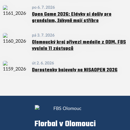
po 6. 7. 2026
Open Game 2026: Elévky si došly pro
grandslam, žákyně mají stříbro
pá 3. 7. 2026
Olomoucký kraj přivezl medaile z ODM. FBS
vyslalo 11 zástupců
út 2. 6. 2026
Dorostenky bojovaly na NISAOPEN 2026
Florbal v Olomouci