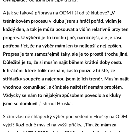
Olympiádě,“
objasnil principy trenér.
A jak se taková příprava na ODM liší od té klubové?
„V
tréninkovém procesu v klubu jsem s hráči pořád, vidím je
každý den, a tak je můžu posouvat a vidím relativně brzy ten
progres. U výběrů je to trochu jiné, náročnější, ale je zase
potřeba říct, že na výběr mám jen ty nejlepší z nejlepších.
Progres je tam
samozřejmě
taky, ale je to prostě trochu jiné.
Důležité je to, že si musím najít během krátké doby cestu
k hráčům, které tolik neznám, často pouze z hřiště, ze
střídačky soupeře a najednou jsem jejich trenér. Musím najít
vhodnou komunikaci, s čímž ale naštěstí nemám problém.
Vždycky se nám to nějakým způsobem povedlo a s kluky
jsme se domluvili
,
“ shrnul Hruška.
S čím vlastně chlapecký výběr pod vedením Hrušky na ODM
vyjel? Rozhodně myslel na vyšší příčky.
„Tím, že mám za