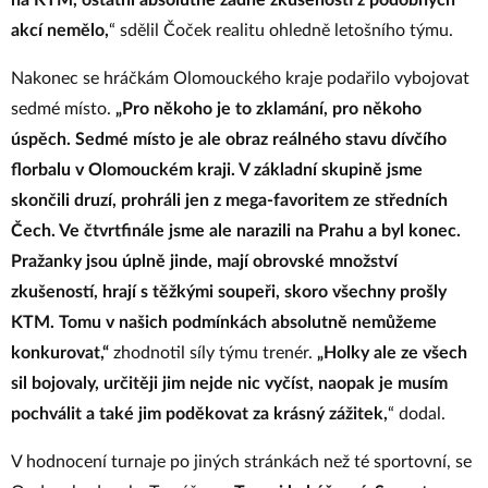
na KTM, ostatní absolutně žádné zkušenosti z podobných
akcí nemělo,
“ sdělil Čoček realitu ohledně letošního týmu.
Nakonec se hráčkám Olomouckého kraje podařilo vybojovat
sedmé místo.
„Pro někoho je to zklamání, pro někoho
úspěch. Sedmé místo je ale obraz reálného stavu dívčího
florbalu v Olomouckém kraji. V základní skupině jsme
skončili druzí, prohráli jen z mega-favoritem ze
středních
Čech. Ve čtvrtfinále jsme ale narazili na Prahu a byl konec.
Pražanky jsou úplně jinde, mají obrovské množství
zkušeností, hrají s těžkými soupeři, skoro všechny prošly
KTM. Tomu v našich podmínkách absolutně nemůžeme
konkurovat,“
zhodnotil síly týmu trenér.
„Holky ale ze všech
sil bojovaly, určitěji jim nejde nic vyčíst, naopak je musím
pochválit a také jim poděkovat za krásný zážitek,
“ dodal.
V hodnocení turnaje po jiných stránkách než té sportovní, se